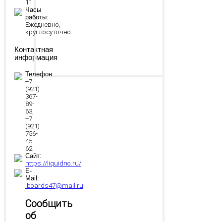
11
Часы
работы:
Ежедневно,
круглосуточно.
Контактная
информация
Телефон:
+7
(921)
367-
89-
63,
+7
(921)
756-
45-
62
Сайт:
https://liquidno.ru/
E-
Mail:
iboards47@mail.ru
Сообщить
об