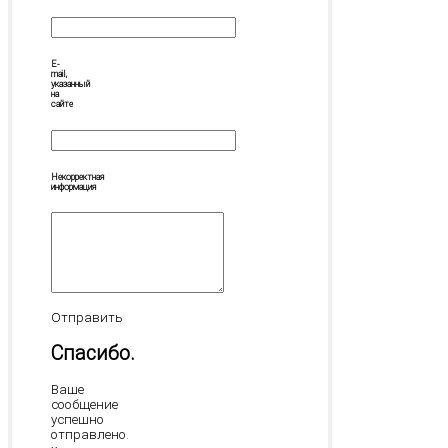
E-
mail,
указанный
на
сайте
Некорректная
информация
Отправить
Спасибо.
Ваше
сообщение
успешно
отправлено.