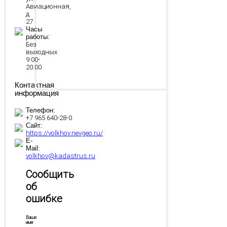
Авиационная,
д.
27
Часы
работы:
Без
выходных
9:00-
20:00
Контактная
информация
Телефон:
+7 965 640‑28‑0
Сайт:
https://volkhov.nevgeo.ru/
E-
Mail:
volkhov@kadastrus.ru
Сообщить
об
ошибке
Ваше
имя