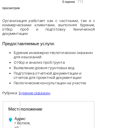
712
0 оценок
просмотров
Организация работает как с частными, так и с
коммерческими клиентами, выполняя бурение,
отбор проб и подготовку технической
документации.
Предоставляемые услуги:
Бурение инженерно‑геологических скважин
для изысканий
Отбор и анализ проб грунта
Выявление уровня грунтовых вод
Подготовка отчётной документации и
отчетов для проектной документации
Геологические консультации на участке
Рубрика:
Бурение скважин
Местоположение
Адрес:
г.Волхов,
ул.