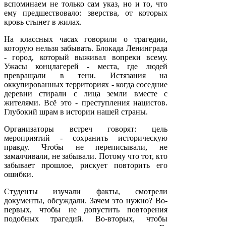
вспоминаем не только сам указ, но и то, что
ему предшествовало: зверства, от которых
кровь стынет в жилах.
На классных часах говорили о трагедии,
которую нельзя забывать. Блокада Ленинграда
- город, который выживал вопреки всему.
Ужасы концлагерей - места, где людей
превращали в тени. Истязания на
оккупированных территориях - когда соседние
деревни стирали с лица земли вместе с
жителями. Всё это - преступления нацистов.
Глубокий шрам в истории нашей страны.
Организаторы встреч говорят: цель
мероприятий - сохранить историческую
правду. Чтобы не переписывали, не
замалчивали, не забывали. Потому что тот, кто
забывает прошлое, рискует повторить его
ошибки.
Студенты изучали факты, смотрели
документы, обсуждали. Зачем это нужно? Во-
первых, чтобы не допустить повторения
подобных трагедий. Во-вторых, чтобы