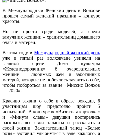
В Международный Женский день в Волхове
прошел самый женский праздник – конкурс
красоты.
Но не просто среди моделей, а среди
замужних женщин – хранительниц домашнего
очага и матерей.
В этом году в
Международный женский день
уже в пятый раз волховчане увидели на
главной сцене Дома культуры
«Железнодорожник» 6 очаровательных
женщин – любимых жён и заботливых
матерей, которые не побоялись заявить о себе,
чтобы побороться за звание «Миссис Волхов
— 2020».
Красиво заявив о себе в образе рок-див, 6
участницам шоу предстояло пройти 5
испытаний. В конкурсах «Визитная карточка»
и «Минута славы» девушки постарались
раскрыть все свои таланты и рассказать о
своей жизни. Зажигательный танец «Белые
розы» заставил улыбнуться в зале каждого, а