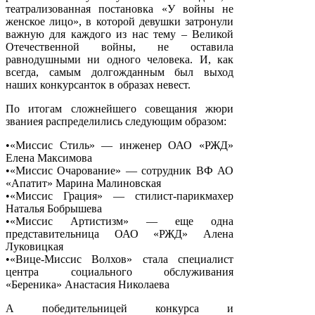
театрализованная постановка «У войны не
женское лицо», в которой девушки затронули
важную для каждого из нас тему – Великой
Отечественной войны, не оставила
равнодушными ни одного человека. И, как
всегда, самым долгожданным был выход
наших конкурсанток в образах невест.
По итогам сложнейшего совещания жюри
званиея распределились следующим образом:
•«Миссис Стиль» — инженер ОАО «РЖД»
Елена Максимова
•«Миссис Очарование» — сотрудник ВФ АО
«Апатит» Марина Малиновская
•«Миссис Грация» — стилист-парикмахер
Наталья Бобрышева
•«Миссис Артистизм» — еще одна
представительница ОАО «РЖД» Алена
Луковицкая
•«Вице-Миссис Волхов» стала специалист
центра социального обслуживания
«Береника» Анастасия Николаева
А победительницей конкурса и