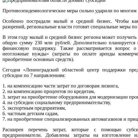
Противоэпидемиологические меры сильно ударили по многим 
Особенно пострадали малый и средний бизнес. Чтобы ка
разорений, региональные власти готовят специальные меры п
В этом году малый и средний бизнес региона может получить
общую сумму 230 млн рублей. Дополнительно планируется
финансовую поддержку. Также рассматривается вопрос 
неотложные нужды» (затраты по оплате аренды коммерч
приобретение основных средств).
Сегодня «Ленинградский областной центр поддержки пред
субсидии по 7 направлениям:
1. на компенсацию части затрат по договорам лизинга,
2. на компенсацию процентов по кредитам,
3. затрат на приобретение оборудования для модернизации про
4. на субсидии социальному предпринимательству,
5. экспортным предприятиям,
6. частным детским садам,
7. на приобретение специализированных автомагазинов и приц
Расширен перечень затрат, которые с помощью субси
предприниматели. Добавлены затраты на изготовление и