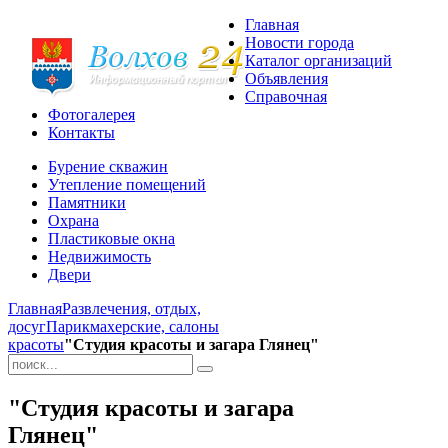
Главная
Новости города
Каталог организаций
Объявления
Справочная
Фотогалерея
Контакты
Бурение скважин
Утепление помещений
Памятники
Охрана
Пластиковые окна
Недвижимость
Двери
Главная
Развлечения, отдых,
досуг
Парикмахерские, салоны
красоты
"Студия красоты и загара Глянец"
"Студия красоты и загара
Глянец"