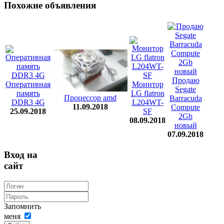
Похожие объявления
Продаю
Оперативная
Монитор
Segate
память
LG flatron
Процессор amd
Barracuda
DDR3 4G
L204WT-
11.09.2018
Compute
25.09.2018
SF
2Gb
08.09.2018
новый
07.09.2018
Вход на
сайт
Запомнить
меня