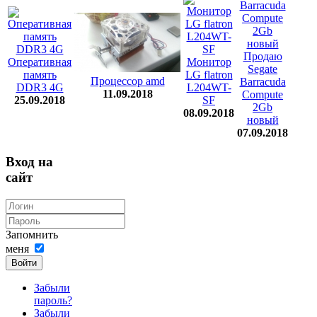
Продаю
Оперативная
Монитор
Segate
память
LG flatron
Процессор amd
Barracuda
DDR3 4G
L204WT-
11.09.2018
Compute
25.09.2018
SF
2Gb
08.09.2018
новый
07.09.2018
Вход на
сайт
Запомнить
меня
Войти
Забыли
пароль?
Забыли