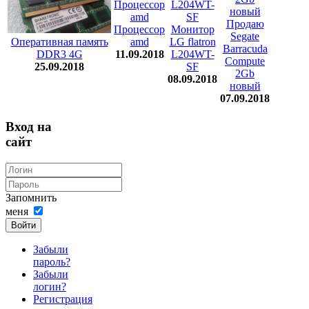
Продаю
Процессор
Монитор
Segate
Оперативная память
amd
LG flatron
Barracuda
DDR3 4G
11.09.2018
L204WT-
Compute
25.09.2018
SF
2Gb
08.09.2018
новый
07.09.2018
Вход на
сайт
Запомнить
меня
Войти
Забыли
пароль?
Забыли
логин?
Регистрация