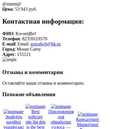
@mmm@
Цена
:
53 943 руб.
Контактная информация:
ФИО
: KwoerjBef
Телефон
: 82359119579
E-mail
: Email:
gorodwb@bk.ru
Город
: Mount Carey
Адрес
: 155121
Отзывы и комментарии
Оставляйте ваши отзывы и комментарии.
Похожие объявления
Best
Приложения
Знайдіть
softcore
для
Консалтинг
надійні
site list this
обработки
Маркетинг
українські
is the best
голоса —