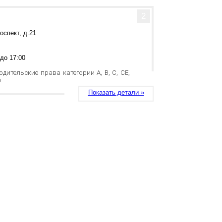
2
оспект, д.21
 до 17:00
ительские права категории A, В, С, CE,
я.
Показать детали »