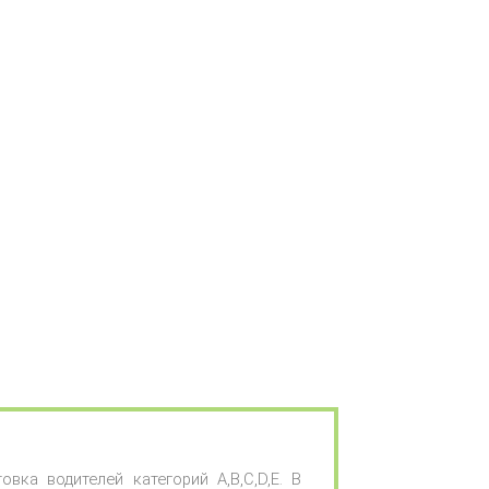
вка водителей категорий A,B,C,D,E. В