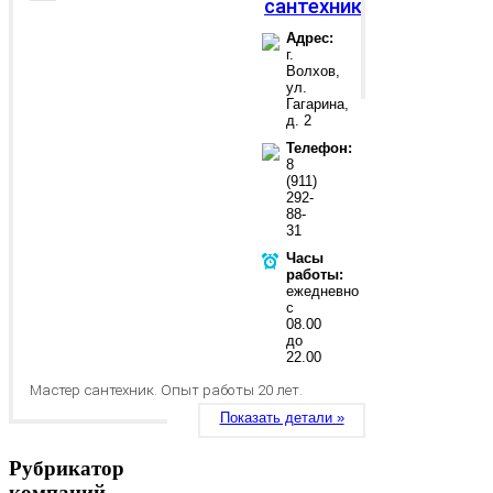
сантехник
Адрес:
г.
Волхов,
ул.
Гагарина,
д. 2
Телефон:
8
(911)
292-
88-
31
Часы
работы:
ежедневно
с
08.00
до
22.00
Мастер сантехник. Опыт работы 20 лет.
Показать детали »
Рубрикатор
компаний