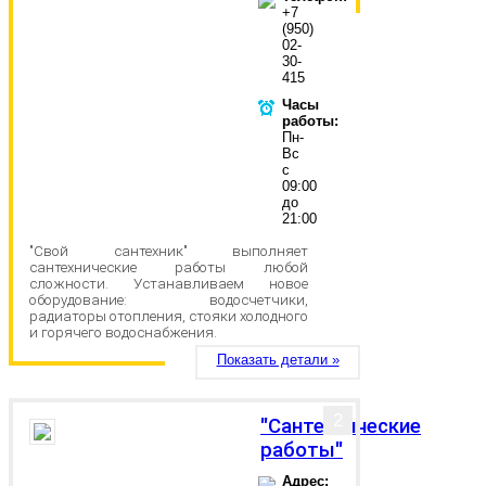
+7
(950)
02-
30-
415
Часы
работы:
Пн-
Вс
с
09:00
до
21:00
"Свой сантехник" выполняет
сантехнические работы любой
сложности. Устанавливаем новое
оборудование: водосчетчики,
радиаторы отопления, стояки холодного
и горячего водоснабжения.
Показать детали »
2
"Сантехнические
работы"
Адрес: